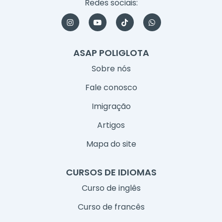
Redes sociais:
I
Y
T
W
n
o
i
h
s
u
k
a
t
t
t
t
a
u
o
s
ASAP POLIGLOTA
g
b
k
a
r
e
p
Sobre nós
a
p
m
Fale conosco
Imigração
Artigos
Mapa do site
CURSOS DE IDIOMAS
Curso de inglês
Curso de francês