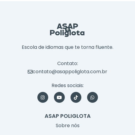
Escola de idiomas que te torna fluente.
Contato:
contato@asappoliglota.com.br
Redes sociais:
I
Y
T
W
n
o
i
h
s
u
k
a
t
t
t
t
a
u
o
s
ASAP POLIGLOTA
g
b
k
a
r
e
p
Sobre nós
a
p
m