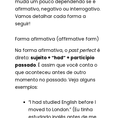
muda um pouco dependendo se é
afirmativo, negativo ou interrogativo.
Vamos detalhar cada forma a
seguir!
Forma afirmativa (affirmative form)
Na forma afirmativa, o
past perfect
é
direto:
sujeito + “had” + particípio
passado
. É assim que você conta o
que aconteceu antes de outro
momento no passado. Veja alguns
exemplos:
“I had studied English before I
moved to London.” (Eu tinha
estudado inglês antes de me