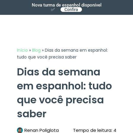
Nova turma de espanhol disponível
✅
Confira
Início
»
Blog
»
Dias da semana em espanhol:
tudo que você precisa saber
Dias da semana
em espanhol: tudo
que você precisa
saber
Renan Poliglota
Tempo de leitura: 4