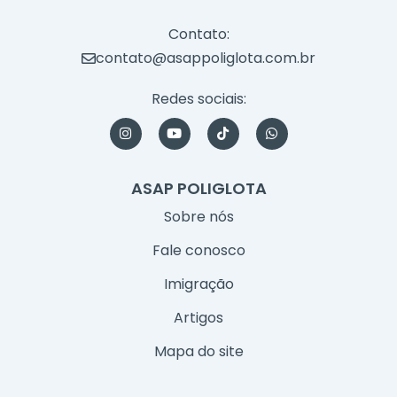
Contato:
contato@asappoliglota.com.br
Redes sociais:
I
Y
T
W
n
o
i
h
s
u
k
a
t
t
t
t
a
u
o
s
ASAP POLIGLOTA
g
b
k
a
r
e
p
Sobre nós
a
p
m
Fale conosco
Imigração
Artigos
Mapa do site