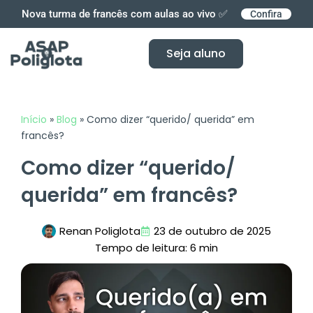
Ir
Nova turma de francês com aulas ao vivo ✅
Confira
para
o
Seja aluno
conteúdo
Início
»
Blog
»
Como dizer “querido/ querida” em
francês?
Como dizer “querido/
querida” em francês?
Renan Poliglota
23 de outubro de 2025
Tempo de leitura: 6 min