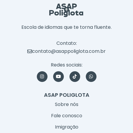
Escola de idiomas que te torna fluente.
Contato:
contato@asappoliglota.com.br
Redes sociais:
I
Y
T
W
n
o
i
h
s
u
k
a
t
t
t
t
a
u
o
s
ASAP POLIGLOTA
g
b
k
a
r
e
p
Sobre nós
a
p
m
Fale conosco
Imigração