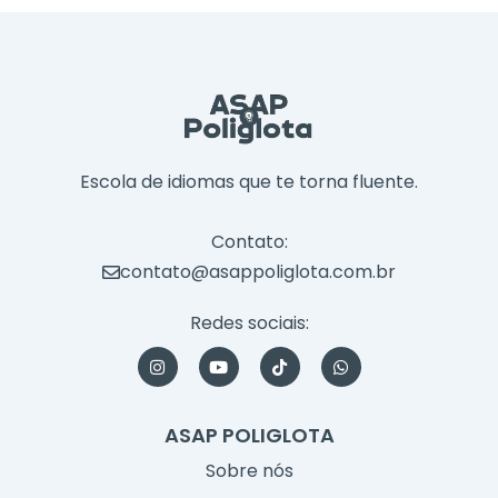
Escola de idiomas que te torna fluente.
Contato:
contato@asappoliglota.com.br
Redes sociais:
I
Y
T
W
n
o
i
h
s
u
k
a
t
t
t
t
a
u
o
s
ASAP POLIGLOTA
g
b
k
a
r
e
p
Sobre nós
a
p
m