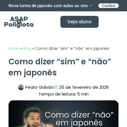
Ir
Nova turma de japonês com aulas ao vivo ✅
Confira
para
o
Seja aluno
conteúdo
Início
»
Blog
»
Como dizer “sim” e “não” em japonês
Como dizer “sim” e “não”
em japonês
Pedro Galvão
25 de fevereiro de 2026
Tempo de leitura: 5 min