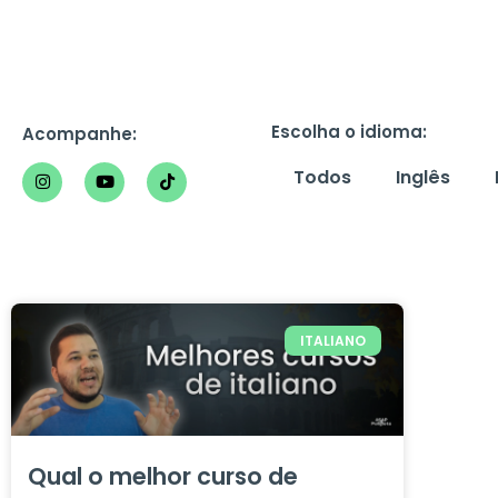
Escolha o idioma:
Acompanhe:
Todos
Inglês
I
Y
T
n
o
i
s
u
k
t
t
t
a
u
o
g
b
k
r
e
a
m
ITALIANO
Qual o melhor curso de